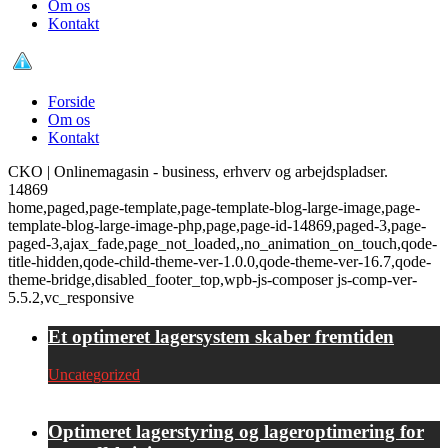
Om os
Kontakt
Forside
Om os
Kontakt
CKO | Onlinemagasin - business, erhverv og arbejdspladser.
14869
home,paged,page-template,page-template-blog-large-image,page-
template-blog-large-image-php,page,page-id-14869,paged-3,page-
paged-3,ajax_fade,page_not_loaded,,no_animation_on_touch,qode-
title-hidden,qode-child-theme-ver-1.0.0,qode-theme-ver-16.7,qode-
theme-bridge,disabled_footer_top,wpb-js-composer js-comp-ver-
5.5.2,vc_responsive
Et optimeret lagersystem skaber fremtiden
Uncategorized
Optimeret lagerstyring og lageroptimering for