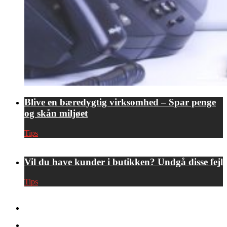
Blive en bæredygtig virksomhed – Spar penge
og skån miljøet
Tips
Vil du have kunder i butikken? Undgå disse fejl
Tips