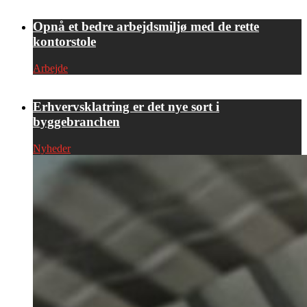
Opnå et bedre arbejdsmiljø med de rette
kontorstole
Arbejde
Erhvervsklatring er det nye sort i
byggebranchen
Nyheder