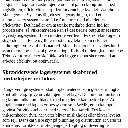
begrænser lageromkostningerne uden at gå på kompromis med
logistikken, effektiviteten og den forventelige kvalitet. Warehouse
Management Systems tilgodeser lagerstyringen, med et
automatiseret system, som ikke forværrer medarbejdernes
effektivitet. Det handler om at tænke medarbejderne ind før
processerne, så virksomheden kan få det bedste output af et sikret
lagerstyringssystem. I den moderne verden udvikles teknologien i
stigende hast. Flere og flere robotter og tekniske redskaber
indtrænger vores arbejdsmarked. Medarbejderne skal sættes ind i
systemerne, og det skal give mening i forhold til den givne branche.
Tekniske formaliteter skal ikke ødelægge mennesker evne til at
arbejde effektivt og optimistisk.
Skræddersyede lagersystemer skabt med
medarbejderne i fokus
Brugervenlige systemer skal implementeres, som gør det muligt at
kontrollere og følge udviklingen på et lager. Den interne forståelse
og kommunikation i blandt medarbejderne kan bedre køre. At
implementere et lagerstyringssystem som WMS, er en kæmpe
gevinst for virksomheder med varer af høj værdi. Det koster
virksomheden dyrt, når varer bliver misligholdt eller bliver leveret
som fejl. Der skal være styr på plukning og distribution af varer til
kunderne, for ikke at miste penge på fragt og omlevering. Et