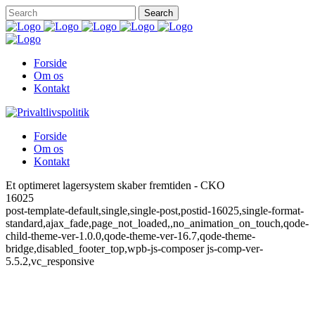
Forside
Om os
Kontakt
Forside
Om os
Kontakt
Et optimeret lagersystem skaber fremtiden - CKO
16025
post-template-default,single,single-post,postid-16025,single-format-
standard,ajax_fade,page_not_loaded,,no_animation_on_touch,qode-
child-theme-ver-1.0.0,qode-theme-ver-16.7,qode-theme-
bridge,disabled_footer_top,wpb-js-composer js-comp-ver-
5.5.2,vc_responsive