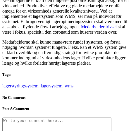
Medarbejderne er klart den tungeste post omkostningsmæssigt for en
virksomhed. Produktive, effektive og glade medarbejdere er alfa
omega for en virksomheds generelle kvalitetsniveau. Ved at
implementere et lagersystem som WMS, ser man på individet før
systemet. Et brugervenligt lageroptimeringssystem skal være med til
at skabe et flydende flow i arbejdsgangen.
Medarbejder trivsel
skal
være i fokus, specielt i den coronatid som huserer verden over.
Medarbejderne skal kunne manøvrere rundt i systemet, og forstå
nøjagtig hvordan systemet fungere. F.eks. kan et WMS system give
et klart overblik og en fremtidig strategi for hvilke produkter der
kommer ind og ud af virksomhedens lager. Hvilke produkter ligger
længe og hvilke forlader hurtigt lagerets pladser.
Tags:
lagerstyringssystem
,
lagersystem
,
wms
No Comments
Post A Comment