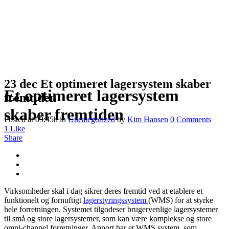
23 dec
Et optimeret lagersystem skaber
Et optimeret lagersystem
fremtiden
skaber fremtiden
Posted at 09:45h
in
Uncategorized
by
Kim Hansen
0 Comments
1
Like
Share
Virksomheder skal i dag sikrer deres fremtid ved at etablere et
funktionelt og fornuftigt
lagerstyringssystem
(WMS) for at styrke
hele forretningen. Systemet tilgodeser brugervenlige lagersystemer
til små og store lagersystemer, som kan være komplekse og store
omni-channel forretninger. Apport har et WMS system, som