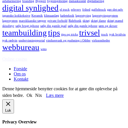
asfaltarmering
branding
Byggeri
bygningsbeslag
damaskusstål
digitalisering
digital synlighed
el truck
erhverv
frihed
gaffeltruck
gør-det-selv
japanske kokkeknive
Keramik
klimaanlæg
køleteknik
lagerstyring
lagerstyringssystem
lagersystem
marokkanske tæpper
private forhold
Ridebutik
skitøj
skitøj dame
skitøj mænd
skiudstyr
sælg brugt iphone
sælg din gamle ipad
sælg din gamle iphone
søm og skruer
teambuilding
tips
trivsel
tips og tricks
truck
tysk hvidvin
tysk rødvin
undervisningsportal
vinduesvask og pudsning i Odder
virksomheder
webbureau
wms
Online casino
Forside
Om os
Kontakt
Denne hjemmeside benytter cookies for at gøre din oplevelse på
siden bedre.
Ok
Nix
Læs mere
Luk
Privacy Overview