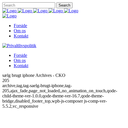
Forside
Om os
Kontakt
Forside
Om os
Kontakt
sælg brugt iphone Archives - CKO
205
archive,tag,tag-saelg-brugt-iphone,tag-
205,ajax_fade,page_not_loaded,,no_animation_on_touch,qode-
child-theme-ver-1.0.0,qode-theme-ver-16.7,qode-theme-
bridge,disabled_footer_top,wpb-js-composer js-comp-ver-
5.5.2,vc_responsive