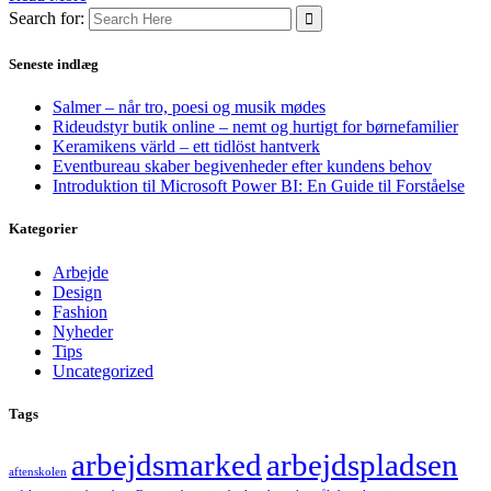
Search for:
Seneste indlæg
Salmer – når tro, poesi og musik mødes
Rideudstyr butik online – nemt og hurtigt for børnefamilier
Keramikens värld – ett tidlöst hantverk
Eventbureau skaber begivenheder efter kundens behov
Introduktion til Microsoft Power BI: En Guide til Forståelse
Kategorier
Arbejde
Design
Fashion
Nyheder
Tips
Uncategorized
Tags
arbejdsmarked
arbejdspladsen
aftenskolen