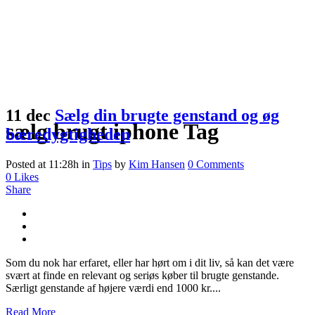
11 dec
Sælg din brugte genstand og øg
sælg brugt iphone Tag
bæredygtigheden
Posted at 11:28h
in
Tips
by
Kim Hansen
0 Comments
0
Likes
Share
Som du nok har erfaret, eller har hørt om i dit liv, så kan det være
svært at finde en relevant og seriøs køber til brugte genstande.
Særligt genstande af højere værdi end 1000 kr....
Read More