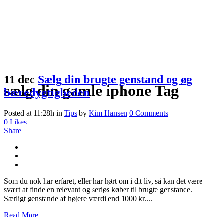
11 dec
Sælg din brugte genstand og øg
sælg din gamle iphone Tag
bæredygtigheden
Posted at 11:28h
in
Tips
by
Kim Hansen
0 Comments
0
Likes
Share
Som du nok har erfaret, eller har hørt om i dit liv, så kan det være
svært at finde en relevant og seriøs køber til brugte genstande.
Særligt genstande af højere værdi end 1000 kr....
Read More