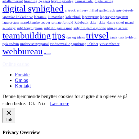
asfaltarmering
branding
Byggeri
bygningsbeslag
damaskusstål
digitalisering
digital synlighed
el truck
erhverv
frihed
gaffeltruck
gør-det-selv
japanske kokkeknive
Keramik
klimaanlæg
køleteknik
lagerstyring
lagerstyringssystem
lagersystem
marokkanske tæpper
private forhold
Ridebutik
skitøj
skitøj dame
skitøj mænd
skiudstyr
sælg brugt iphone
sælg din gamle ipad
sælg din gamle iphone
søm og skruer
teambuilding
tips
trivsel
tips og tricks
truck
tysk hvidvin
tysk rødvin
undervisningsportal
vinduesvask og pudsning i Odder
virksomheder
webbureau
wms
Online casino
Forside
Om os
Kontakt
Denne hjemmeside benytter cookies for at gøre din oplevelse på
siden bedre.
Ok
Nix
Læs mere
Luk
Privacy Overview