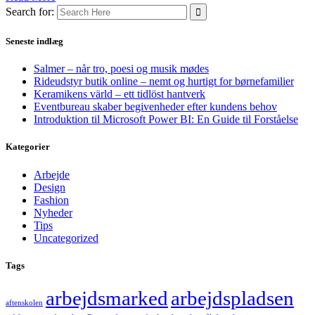
Search for:
Seneste indlæg
Salmer – når tro, poesi og musik mødes
Rideudstyr butik online – nemt og hurtigt for børnefamilier
Keramikens värld – ett tidlöst hantverk
Eventbureau skaber begivenheder efter kundens behov
Introduktion til Microsoft Power BI: En Guide til Forståelse
Kategorier
Arbejde
Design
Fashion
Nyheder
Tips
Uncategorized
Tags
arbejdsmarked
arbejdspladsen
aftenskolen