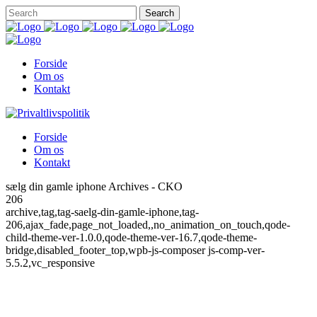
Forside
Om os
Kontakt
Forside
Om os
Kontakt
sælg din gamle iphone Archives - CKO
206
archive,tag,tag-saelg-din-gamle-iphone,tag-
206,ajax_fade,page_not_loaded,,no_animation_on_touch,qode-
child-theme-ver-1.0.0,qode-theme-ver-16.7,qode-theme-
bridge,disabled_footer_top,wpb-js-composer js-comp-ver-
5.5.2,vc_responsive